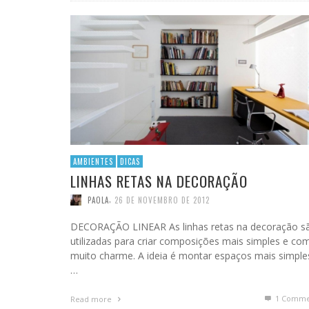
AMBIENTES
DICAS
LINHAS RETAS NA DECORAÇÃO
,
PAOLA
26 DE NOVEMBRO DE 2012
DECORAÇÃO LINEAR As linhas retas na decoração s
utilizadas para criar composições mais simples e co
muito charme. A ideia é montar espaços mais simple
…
1
Comme
Read more