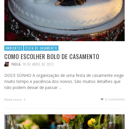
AMBIENTES
FESTA DE CASAMENTO
COMO ESCOLHER BOLO DE CASAMENTO
,
PAOLA
18 DE ABRIL DE 2013
DOCE SONHO A organização de uma festa de casamente exige
muito tempo e paciência dos noivos. São muitos detalhes que
não podem deixar de passar …
0 Comments
Read more