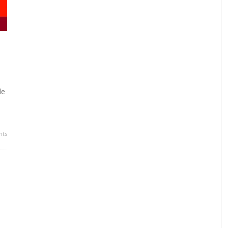
de
ts