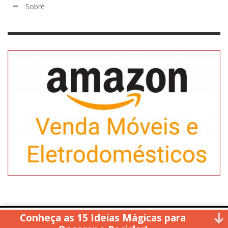
Sobre
Conheça as 15 Ideias Mágicas para
Copyright © 2014. All rights reserved.