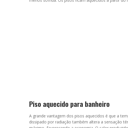
menos sofrida. Os pisos ficam aquecidos a partir d
Piso aquecido para banheiro
A grande vantagem dos pisos aquecidos é que a temp
dissipado por radiação também altera a sensação té
máximo, favorecendo a economia. O calor produzido