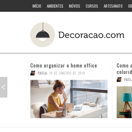
INÍCIO
AMBIENTES
MÓVEIS
CURSOS
ARTESANATO
OB
Como acertar nas combinações
Quarto
coloridas
PAOL
,
PAOLA
3 DE JANEIRO DE 2019