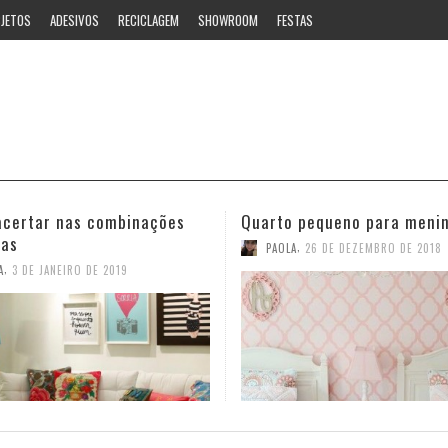
JETOS
ADESIVOS
RECICLAGEM
SHOWROOM
FESTAS
 pequeno para meninas
Ideias estilosas para o ban
,
,
A
26 DE DEZEMBRO DE 2018
PAOLA
12 DE NOVEMBRO DE 2018