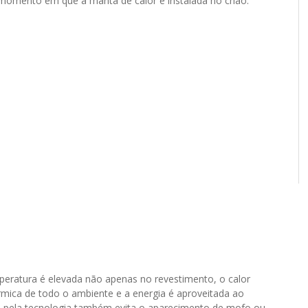
o momento em que a manta de calor é instalada no chão.
eratura é elevada não apenas no revestimento, o calor
rmica de todo o ambiente e a energia é aproveitada ao
 pela tecnologia também evita o aparecimento de mofo ou