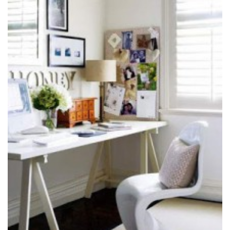
NO COMMENT
Leave a reply
O seu endereço de e-mail não será publicado.
Campos
obrigatórios são marcados com
*