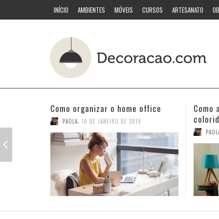
INÍCIO
AMBIENTES
MÓVEIS
CURSOS
ARTESANATO
OB
Como acertar nas combinações
Quarto
coloridas
PAOL
,
PAOLA
3 DE JANEIRO DE 2019