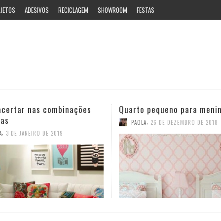
JETOS
ADESIVOS
RECICLAGEM
SHOWROOM
FESTAS
 pequeno para meninas
Ideias estilosas para o ban
,
,
A
26 DE DEZEMBRO DE 2018
PAOLA
12 DE NOVEMBRO DE 2018