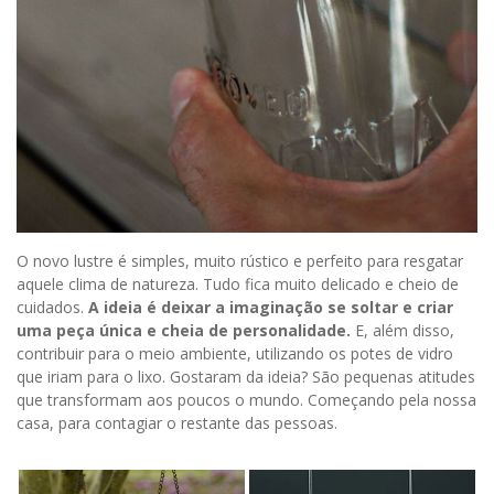
O novo lustre é simples, muito rústico e perfeito para resgatar
aquele clima de natureza. Tudo fica muito delicado e cheio de
cuidados.
A ideia é deixar a imaginação se soltar e criar
uma peça única e cheia de personalidade.
E, além disso,
contribuir para o meio ambiente, utilizando os potes de vidro
que iriam para o lixo. Gostaram da ideia? São pequenas atitudes
que transformam aos poucos o mundo. Começando pela nossa
casa, para contagiar o restante das pessoas.