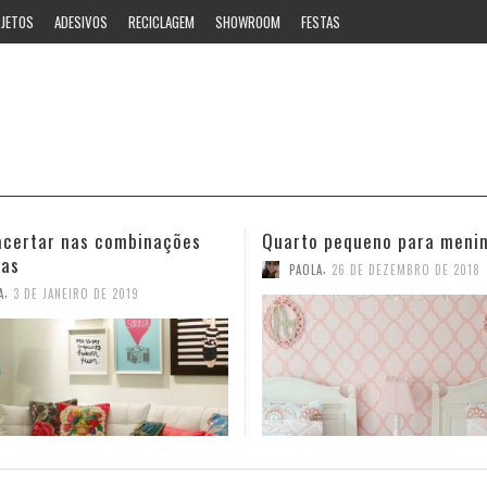
JETOS
ADESIVOS
RECICLAGEM
SHOWROOM
FESTAS
 pequeno para meninas
Ideias estilosas para o ban
,
,
A
26 DE DEZEMBRO DE 2018
PAOLA
12 DE NOVEMBRO DE 2018