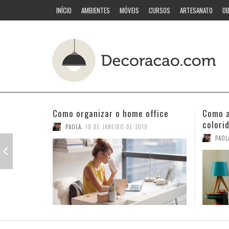
INÍCIO
AMBIENTES
MÓVEIS
CURSOS
ARTESANATO
OB
Como acertar nas combinações
Quarto
coloridas
PAOL
,
PAOLA
3 DE JANEIRO DE 2019