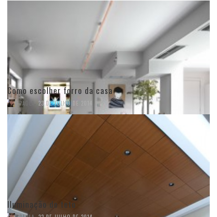
Como escolher forro da casa
,
PAOLA
23 DE JULHO DE 2014
Iluminação do teto
,
PAOLA
22 DE JULHO DE 2014