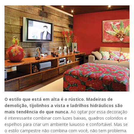
O estilo que está em alta é o rústico. Madeiras de
demolição, tijolinhos a vista e ladrilhos hidráulicos são
mais tendência do que nunca.
Ao optar por essa decoração
é interessante combinar com luzes baixas, quadros coloridos e
espelhos para criar um ambiente luxuoso e confortável. Mas se
o estilo campestre não combina com você, não tem problema.