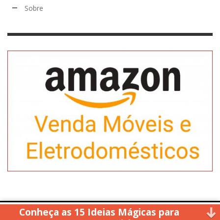
Sobre
Conheça as 15 Ideias Mágicas para
Copyright © 2014. All rights reserved.