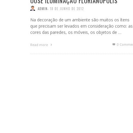
OUSE ILUMINAÇÃO FLORIANÓPOLIS
,
ADMIN
18 DE JUNHO DE 2012
Na decoração de um ambiente são muitos os ítens
que precisam ser levados em consideração como: as
cores das paredes, os móveis, os objetos de …
0 Commen
Read more