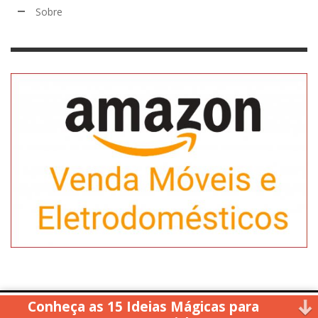
Sobre
Conheça as 15 Ideias Mágicas para
Copyright © 2014. All rights reserved.