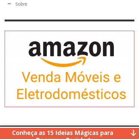
Sobre
Conheça as 15 Ideias Mágicas para
Copyright © 2014. All rights reserved.