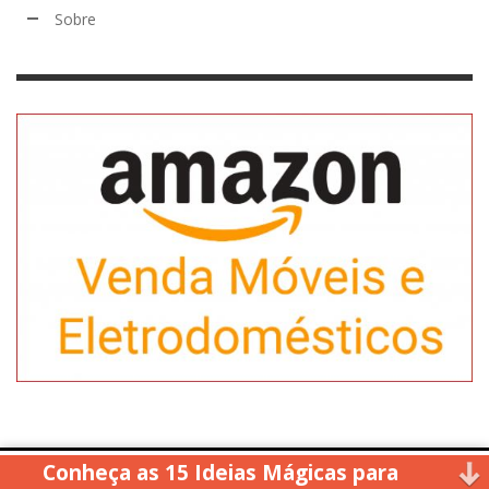
Sobre
Conheça as 15 Ideias Mágicas para
Copyright © 2014. All rights reserved.